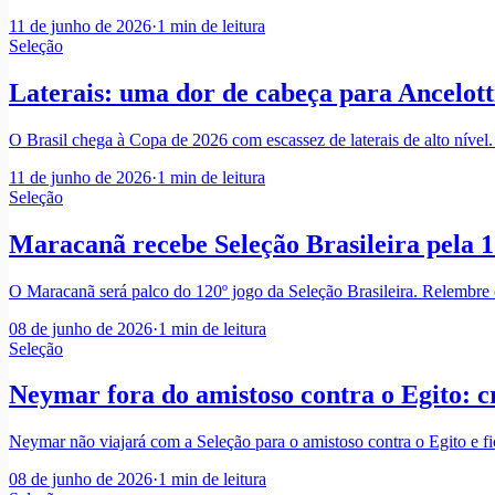
11 de junho de 2026
·
1
min de leitura
Seleção
Laterais: uma dor de cabeça para Ancelotti
O Brasil chega à Copa de 2026 com escassez de laterais de alto nível. 
11 de junho de 2026
·
1
min de leitura
Seleção
Maracanã recebe Seleção Brasileira pela 120
O Maracanã será palco do 120º jogo da Seleção Brasileira. Relembre 
08 de junho de 2026
·
1
min de leitura
Seleção
Neymar fora do amistoso contra o Egito: c
Neymar não viajará com a Seleção para o amistoso contra o Egito e fi
08 de junho de 2026
·
1
min de leitura