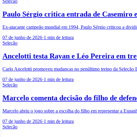
Seleção
Paulo Sérgio critica entrada de Casemiro
Ex-atacante campeão mundial em 1994, Paulo Sérgio criticou a dividid
07 de junho de 2026
·
1
min de leitura
Seleção
Ancelotti testa Rayan e Léo Pereira em tre
Carlo Ancelotti promoveu mudanças no penúltimo treino da Seleção Br
07 de junho de 2026
·
1
min de leitura
Seleção
Marcelo comenta decisão do filho de defen
Marcelo abriu o jogo sobre a escolha do filho em representar a Espanha
07 de junho de 2026
·
1
min de leitura
Seleção