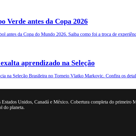
abo Verde antes da Copa 2026
 antes da Copa do Mundo 2026. Saiba como foi a troca de experiênci
 exalta aprendizado na Seleção
cia na Seleção Brasileira no Torneio Vlatko Markovic. Confira os detal
 Estados Unidos, Canadá e México. Cobertura completa do primeiro Mun
ol do planeta.