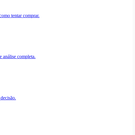
 como tentar comprar.
e análise completa.
 decisão.