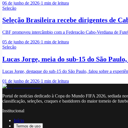
06 de junho de 2026
·
1
min de leitura
Seleção
Seleção Brasileira recebe dirigentes de C
CBF promoveu intercâmbio com a Federação Cabo-Verdiana de Futebol
05 de junho de 2026
·
1
min de leitura
Seleção
Lucas Jorge, meia do sub-15 do São Paulo,
Lucas Jorge, destaque do sub-15 do São Paulo, falou sobre a experiên
01 de junho de 2026
·
1
min de leitura
Portal de notícias dedicado à Copa do Mundo FIFA 2026, sediada nos
classificação, seleções, craques e bastidores do maior torneio de futeb
Institucional
Início
Termos de uso