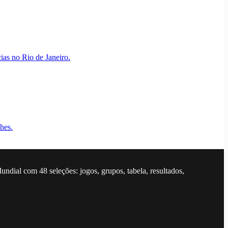
as no Rio de Janeiro.
hes.
dial com 48 seleções: jogos, grupos, tabela, resultados,