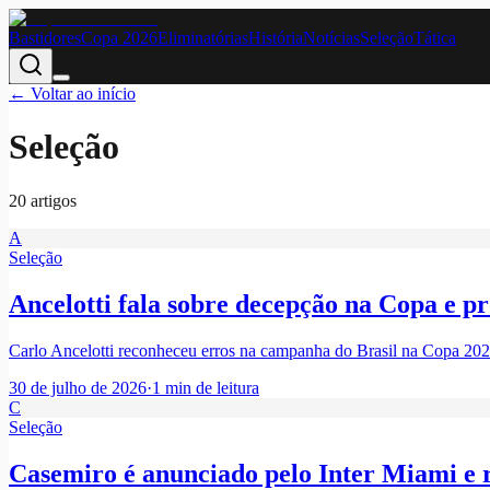
Bastidores
Copa 2026
Eliminatórias
História
Notícias
Seleção
Tática
← Voltar ao início
Seleção
20
artigo
s
A
Seleção
Ancelotti fala sobre decepção na Copa e p
Carlo Ancelotti reconheceu erros na campanha do Brasil na Copa 2026,
30 de julho de 2026
·
1
min de leitura
C
Seleção
Casemiro é anunciado pelo Inter Miami e r