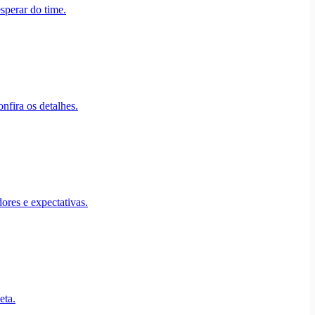
sperar do time.
nfira os detalhes.
ores e expectativas.
eta.