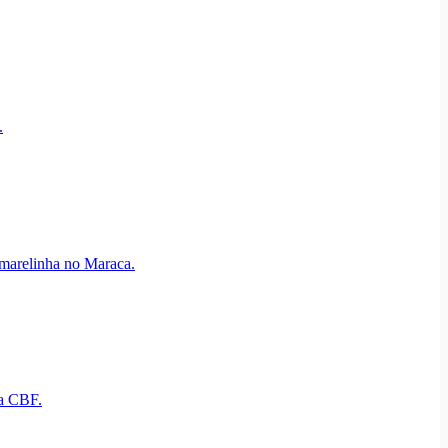
.
Amarelinha no Maraca.
da CBF.