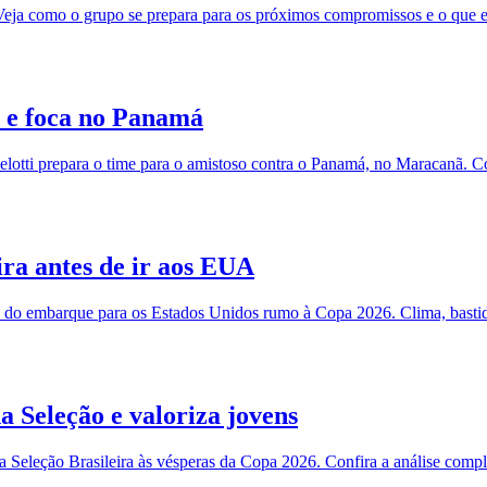
 Veja como o grupo se prepara para os próximos compromissos e o que e
o e foca no Panamá
elotti prepara o time para o amistoso contra o Panamá, no Maracanã. Co
ira antes de ir aos EUA
es do embarque para os Estados Unidos rumo à Copa 2026. Clima, bastid
 Seleção e valoriza jovens
a Seleção Brasileira às vésperas da Copa 2026. Confira a análise compl