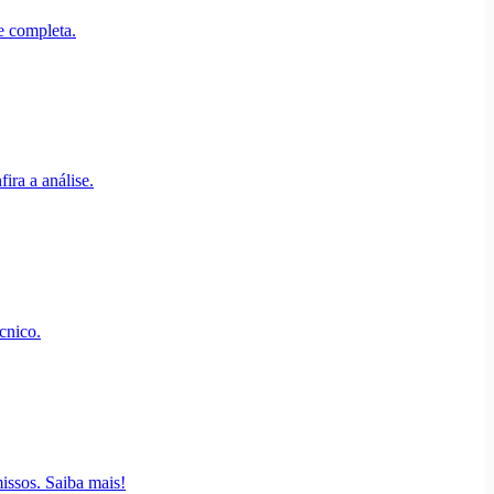
e completa.
ira a análise.
cnico.
issos. Saiba mais!