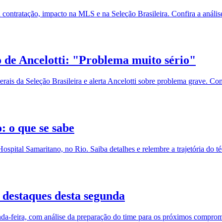
 contratação, impacto na MLS e na Seleção Brasileira. Confira a anális
o de Ancelotti: "Problema muito sério"
erais da Seleção Brasileira e alerta Ancelotti sobre problema grave. Conf
: o que se sabe
spital Samaritano, no Rio. Saiba detalhes e relembre a trajetória do té
s destaques desta segunda
nda-feira, com análise da preparação do time para os próximos comprom