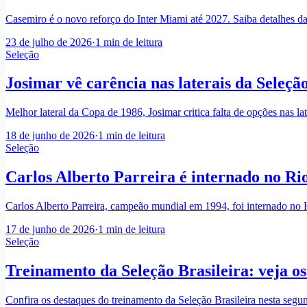
Casemiro é o novo reforço do Inter Miami até 2027. Saiba detalhes da
23 de julho de 2026
·
1
min de leitura
Seleção
Josimar vê carência nas laterais da Seleçã
Melhor lateral da Copa de 1986, Josimar critica falta de opções nas lat
18 de junho de 2026
·
1
min de leitura
Seleção
Carlos Alberto Parreira é internado no Rio
Carlos Alberto Parreira, campeão mundial em 1994, foi internado no Ho
17 de junho de 2026
·
1
min de leitura
Seleção
Treinamento da Seleção Brasileira: veja o
Confira os destaques do treinamento da Seleção Brasileira nesta segu