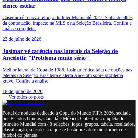
elenco estelar
Casemiro é o novo reforço do Inter Miami até 2027. Saiba detalhes
da contratação, impacto na MLS e na Seleção Brasileira. Confira a
análise completa.
23 de julho de 2026
Josimar vê carência nas laterais da Seleção de
Ancelotti: "Problema muito sério"
Melhor lateral da Copa de 1986, Josimar critica falta de opções nas
laterais da Seleção Brasileira e alerta Ancelotti sobre problema
grave. Confira a análise.
18 de junho de 2026
← Ver todos os posts
Portal de notícias dedicado à Copa do Mundo FIFA 2026, sediada
nos Estados Unidos, Canadá e México. Cobertura completa do
primeiro Mundial com 48 seleções: jogos, grupos, tabela, resultados,
classificação, seleções, craques e bastidores do maior torneio de
futebol do planeta.