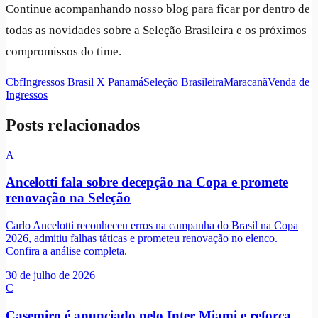
Continue acompanhando nosso blog para ficar por dentro de
todas as novidades sobre a Seleção Brasileira e os próximos
compromissos do time.
Cbf
Ingressos Brasil X Panamá
Seleção Brasileira
Maracanã
Venda de
Ingressos
Posts relacionados
A
Ancelotti fala sobre decepção na Copa e promete
renovação na Seleção
Carlo Ancelotti reconheceu erros na campanha do Brasil na Copa
2026, admitiu falhas táticas e prometeu renovação no elenco.
Confira a análise completa.
30 de julho de 2026
C
Casemiro é anunciado pelo Inter Miami e reforça