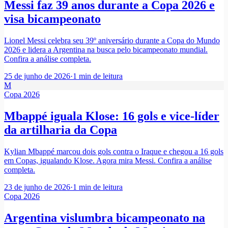
Messi faz 39 anos durante a Copa 2026 e
visa bicampeonato
Lionel Messi celebra seu 39º aniversário durante a Copa do Mundo
2026 e lidera a Argentina na busca pelo bicampeonato mundial.
Confira a análise completa.
25 de junho de 2026
·
1
min de leitura
M
Copa 2026
Mbappé iguala Klose: 16 gols e vice-líder
da artilharia da Copa
Kylian Mbappé marcou dois gols contra o Iraque e chegou a 16 gols
em Copas, igualando Klose. Agora mira Messi. Confira a análise
completa.
23 de junho de 2026
·
1
min de leitura
Copa 2026
Argentina vislumbra bicampeonato na