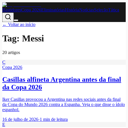
Bastidores
Copa 2026
Eliminatórias
História
Notícias
Seleção
Tática
← Voltar ao início
Tag:
Messi
20
artigo
s
C
Copa 2026
Casillas alfineta Argentina antes da final
da Copa 2026
Iker Casillas provocou a Argentina nas redes sociais antes da final
da Copa do Mundo 2026 contra a Espanha. Veja o que disse o ídolo
espanhol.
16 de julho de 2026
·
1
min de leitura
E