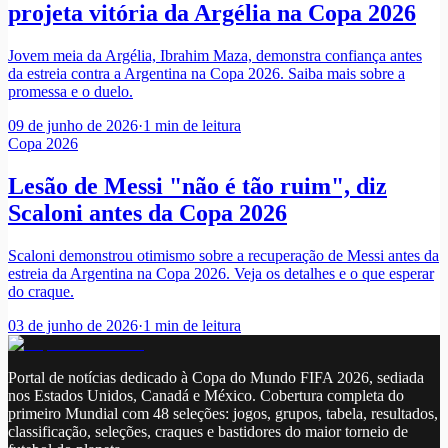
projeta vitória da Argélia na Copa 2026
Jovem meia da Argélia, Ibrahim Maza, demonstra confiança antes
da estreia contra a Argentina na Copa 2026. Saiba mais sobre a
promessa e o duelo.
09 de junho de 2026
·
1
min de leitura
Copa 2026
Lesão de Messi "não é tão ruim", diz
Scaloni antes da Copa 2026
Scaloni demonstrou otimismo sobre a recuperação de Messi antes da
estreia da Argentina na Copa 2026. Veja os detalhes e o que esperar
do craque.
03 de junho de 2026
·
1
min de leitura
Portal de notícias dedicado à Copa do Mundo FIFA 2026, sediada
nos Estados Unidos, Canadá e México. Cobertura completa do
primeiro Mundial com 48 seleções: jogos, grupos, tabela, resultados,
classificação, seleções, craques e bastidores do maior torneio de