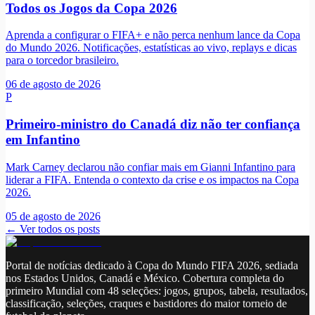
Todos os Jogos da Copa 2026
Aprenda a configurar o FIFA+ e não perca nenhum lance da Copa
do Mundo 2026. Notificações, estatísticas ao vivo, replays e dicas
para o torcedor brasileiro.
06 de agosto de 2026
P
Primeiro-ministro do Canadá diz não ter confiança
em Infantino
Mark Carney declarou não confiar mais em Gianni Infantino para
liderar a FIFA. Entenda o contexto da crise e os impactos na Copa
2026.
05 de agosto de 2026
← Ver todos os posts
Portal de notícias dedicado à Copa do Mundo FIFA 2026, sediada
nos Estados Unidos, Canadá e México. Cobertura completa do
primeiro Mundial com 48 seleções: jogos, grupos, tabela, resultados,
classificação, seleções, craques e bastidores do maior torneio de