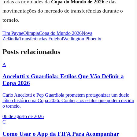
todas as novidades da
Copa do Mundo de 2026
e das
movimentações do mercado de transferências durante o
torneio.
Tim Payne
Olimpia
Copa do Mundo 2026
Nova
Zelândia
Transferências Futebol
Wellington Phoenix
Posts relacionados
A
Ancelotti x Guardiola: Estilos Que Vão Definir a
Copa 2026
Carlo Ancelotti e Pep Guardiola prometem protagonizar um duelo
tático histórico na Copa 2026. Conheça os estilos que podem decidir
o torneio.
06 de agosto de 2026
C
Como Usar o App da FIFA Para Acompanhar