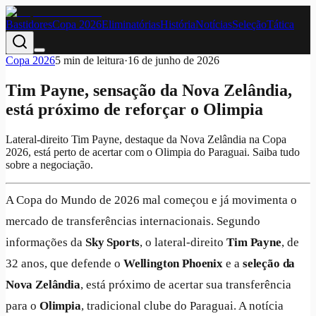
Bastidores
Copa 2026
Eliminatórias
História
Notícias
Seleção
Tática
Copa 2026
5
min de leitura
·
16 de junho de 2026
Tim Payne, sensação da Nova Zelândia,
está próximo de reforçar o Olimpia
Lateral-direito Tim Payne, destaque da Nova Zelândia na Copa
2026, está perto de acertar com o Olimpia do Paraguai. Saiba tudo
sobre a negociação.
A Copa do Mundo de 2026 mal começou e já movimenta o
mercado de transferências internacionais. Segundo
informações da
Sky Sports
, o lateral-direito
Tim Payne
, de
32 anos, que defende o
Wellington Phoenix
e a
seleção da
Nova Zelândia
, está próximo de acertar sua transferência
para o
Olimpia
, tradicional clube do Paraguai. A notícia