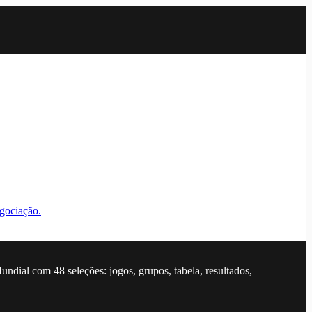
egociação.
dial com 48 seleções: jogos, grupos, tabela, resultados,