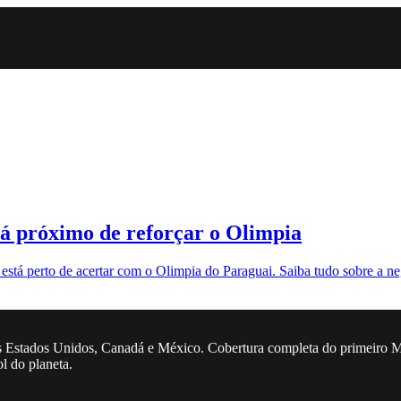
tá próximo de reforçar o Olimpia
está perto de acertar com o Olimpia do Paraguai. Saiba tudo sobre a n
 Estados Unidos, Canadá e México. Cobertura completa do primeiro Mun
ol do planeta.