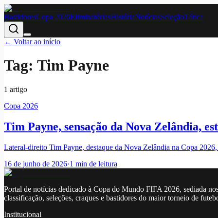
Bastidores
Copa 2026
Eliminatórias
História
Notícias
Seleção
Tática
← Voltar ao início
Tag:
Tim Payne
1
artigo
Copa 2026
Tim Payne, sensação da Nova Zelândia, es
Lateral-direito Tim Payne, destaque da Nova Zelândia na Copa 2026, 
16 de junho de 2026
·
1
min de leitura
Portal de notícias dedicado à Copa do Mundo FIFA 2026, sediada nos
classificação, seleções, craques e bastidores do maior torneio de futeb
Institucional