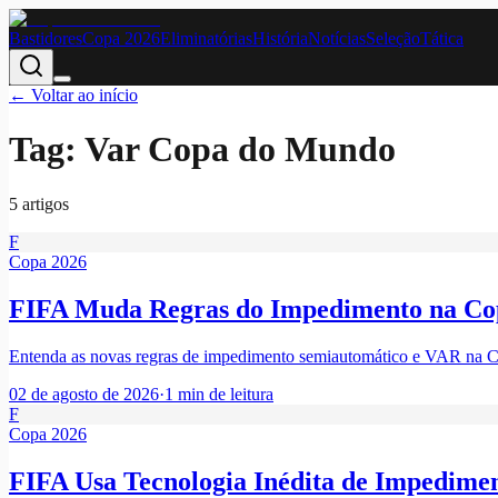
Bastidores
Copa 2026
Eliminatórias
História
Notícias
Seleção
Tática
← Voltar ao início
Tag:
Var Copa do Mundo
5
artigo
s
F
Copa 2026
FIFA Muda Regras do Impedimento na Cop
Entenda as novas regras de impedimento semiautomático e VAR na Co
02 de agosto de 2026
·
1
min de leitura
F
Copa 2026
FIFA Usa Tecnologia Inédita de Impedime