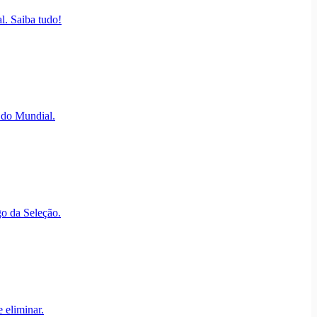
l. Saiba tudo!
 do Mundial.
o da Seleção.
 eliminar.