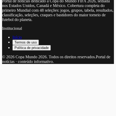
Portal de notícias dedicado à Copa do Mundo FIFA 2026, sediada
nos Estados Unidos, Canadá e México. Cobertura completa do
primeiro Mundial com 48 seleções: jogos, grupos, tabela, resultados,
classificação, seleções, craques e bastidores do maior torneio de
futebol do planeta.
Institucional
Início
Termos de uso
Política de privacidade
©
2026
Copa Mundo 2026
. Todos os direitos reservados.
Portal de
notícias · conteúdo informativo.