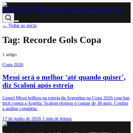
Bastidores
Copa 2026
Eliminatórias
História
Notícias
Seleção
Tática
← Voltar ao início
Tag:
Recorde Gols Copa
1
artigo
Copa 2026
Messi será o melhor 'até quando quiser',
diz Scaloni após estreia
Lionel Messi brilhou na estreia da Argentina na Copa 2026 com hat-
trick contra a Argélia. Scaloni elogiou o craque de 38 anos. Confira
a análise completa.
17 de junho de 2026
·
1
min de leitura