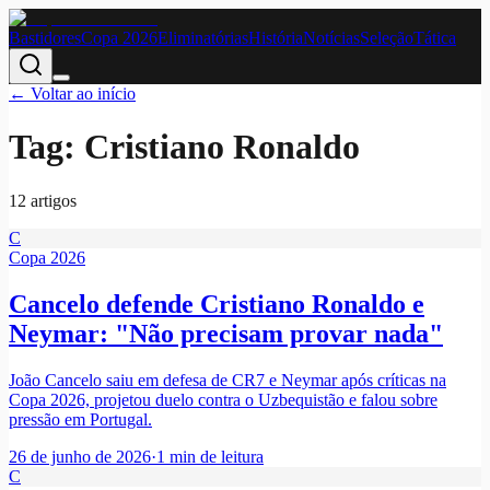
Bastidores
Copa 2026
Eliminatórias
História
Notícias
Seleção
Tática
← Voltar ao início
Tag:
Cristiano Ronaldo
12
artigo
s
C
Copa 2026
Cancelo defende Cristiano Ronaldo e
Neymar: "Não precisam provar nada"
João Cancelo saiu em defesa de CR7 e Neymar após críticas na
Copa 2026, projetou duelo contra o Uzbequistão e falou sobre
pressão em Portugal.
26 de junho de 2026
·
1
min de leitura
C