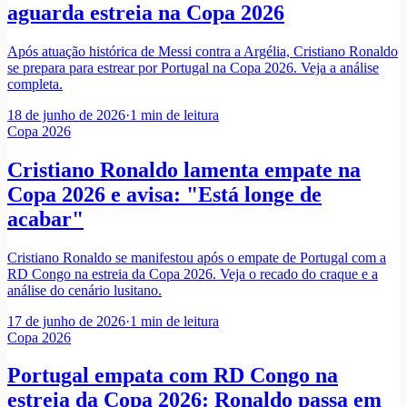
aguarda estreia na Copa 2026
Após atuação histórica de Messi contra a Argélia, Cristiano Ronaldo
se prepara para estrear por Portugal na Copa 2026. Veja a análise
completa.
18 de junho de 2026
·
1
min de leitura
Copa 2026
Cristiano Ronaldo lamenta empate na
Copa 2026 e avisa: "Está longe de
acabar"
Cristiano Ronaldo se manifestou após o empate de Portugal com a
RD Congo na estreia da Copa 2026. Veja o recado do craque e a
análise do cenário lusitano.
17 de junho de 2026
·
1
min de leitura
Copa 2026
Portugal empata com RD Congo na
estreia da Copa 2026: Ronaldo passa em