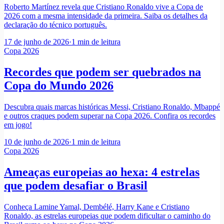
Roberto Martínez revela que Cristiano Ronaldo vive a Copa de
2026 com a mesma intensidade da primeira. Saiba os detalhes da
declaração do técnico português.
17 de junho de 2026
·
1
min de leitura
Copa 2026
Recordes que podem ser quebrados na
Copa do Mundo 2026
Descubra quais marcas históricas Messi, Cristiano Ronaldo, Mbappé
e outros craques podem superar na Copa 2026. Confira os recordes
em jogo!
10 de junho de 2026
·
1
min de leitura
Copa 2026
Ameaças europeias ao hexa: 4 estrelas
que podem desafiar o Brasil
Conheça Lamine Yamal, Dembélé, Harry Kane e Cristiano
Ronaldo, as estrelas europeias que podem dificultar o caminho do