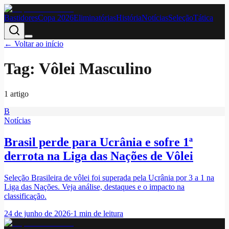
Bastidores
Copa 2026
Eliminatórias
História
Notícias
Seleção
Tática
← Voltar ao início
Tag:
Vôlei Masculino
1
artigo
B
Notícias
Brasil perde para Ucrânia e sofre 1ª
derrota na Liga das Nações de Vôlei
Seleção Brasileira de vôlei foi superada pela Ucrânia por 3 a 1 na
Liga das Nações. Veja análise, destaques e o impacto na
classificação.
24 de junho de 2026
·
1
min de leitura