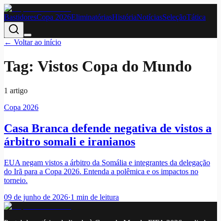
Bastidores
Copa 2026
Eliminatórias
História
Notícias
Seleção
Tática
← Voltar ao início
Tag:
Vistos Copa do Mundo
1
artigo
Copa 2026
Casa Branca defende negativa de vistos a
árbitro somali e iranianos
EUA negam vistos a árbitro da Somália e integrantes da delegação
do Irã para a Copa 2026. Entenda a polêmica e os impactos no
torneio.
09 de junho de 2026
·
1
min de leitura