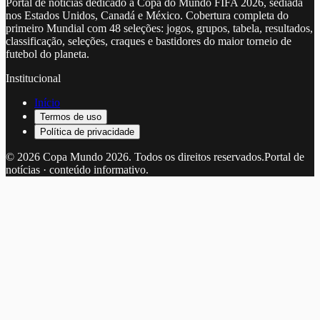
Portal de notícias dedicado à Copa do Mundo FIFA 2026, sediada
nos Estados Unidos, Canadá e México. Cobertura completa do
primeiro Mundial com 48 seleções: jogos, grupos, tabela, resultados,
classificação, seleções, craques e bastidores do maior torneio de
futebol do planeta.
Institucional
Início
Termos de uso
Política de privacidade
©
2026
Copa Mundo 2026
. Todos os direitos reservados.
Portal de
notícias · conteúdo informativo.