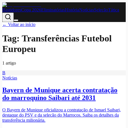
Bastidores
Copa 2026
Eliminatórias
História
Notícias
Seleção
Tática
← Voltar ao início
Tag:
Transferências Futebol
Europeu
1
artigo
B
Notícias
Bayern de Munique acerta contratação
do marroquino Saibari até 2031
O Bayern de Munique oficializou a contratação de Ismael Saibari,
destaque do PSV e da seleção do Marrocos. Saiba os detalhes da
transferência milionária.