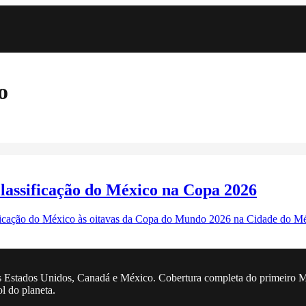
o
assificação do México na Copa 2026
sificação do México às oitavas da Copa do Mundo 2026 na Cidade do Mé
 Estados Unidos, Canadá e México. Cobertura completa do primeiro Mun
ol do planeta.