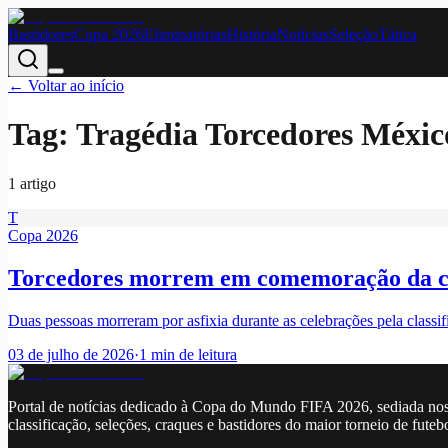
Bastidores
Copa 2026
Eliminatórias
História
Notícias
Seleção
Tática
← Voltar ao início
Tag:
Tragédia Torcedores Méxic
1
artigo
T
Copa 2026
Torcedores morrem em comemoração da cl
Duas pessoas morreram por asfixia durante as celebrações pela clas
03 de julho de 2026
·
1
min de leitura
Portal de notícias dedicado à Copa do Mundo FIFA 2026, sediada nos
classificação, seleções, craques e bastidores do maior torneio de futeb