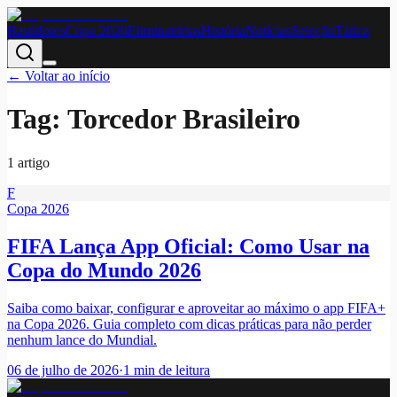
Bastidores
Copa 2026
Eliminatórias
História
Notícias
Seleção
Tática
← Voltar ao início
Tag:
Torcedor Brasileiro
1
artigo
F
Copa 2026
FIFA Lança App Oficial: Como Usar na
Copa do Mundo 2026
Saiba como baixar, configurar e aproveitar ao máximo o app FIFA+
na Copa 2026. Guia completo com dicas práticas para não perder
nenhum lance do Mundial.
06 de julho de 2026
·
1
min de leitura