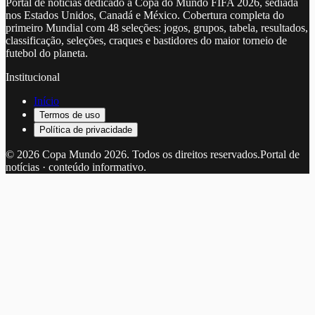
Portal de notícias dedicado à Copa do Mundo FIFA 2026, sediada
nos Estados Unidos, Canadá e México. Cobertura completa do
primeiro Mundial com 48 seleções: jogos, grupos, tabela, resultados,
classificação, seleções, craques e bastidores do maior torneio de
futebol do planeta.
Institucional
Início
Termos de uso
Política de privacidade
©
2026
Copa Mundo 2026
. Todos os direitos reservados.
Portal de
notícias · conteúdo informativo.