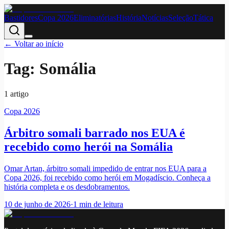
Bastidores
Copa 2026
Eliminatórias
História
Notícias
Seleção
Tática
← Voltar ao início
Tag:
Somália
1
artigo
Copa 2026
Árbitro somali barrado nos EUA é
recebido como herói na Somália
Omar Artan, árbitro somali impedido de entrar nos EUA para a
Copa 2026, foi recebido como herói em Mogadíscio. Conheça a
história completa e os desdobramentos.
10 de junho de 2026
·
1
min de leitura