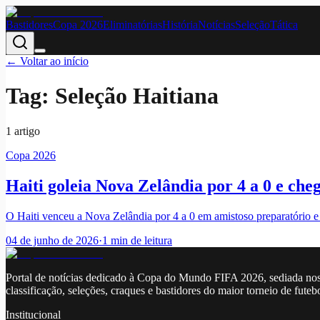
Bastidores
Copa 2026
Eliminatórias
História
Notícias
Seleção
Tática
← Voltar ao início
Tag:
Seleção Haitiana
1
artigo
Copa 2026
Haiti goleia Nova Zelândia por 4 a 0 e ch
O Haiti venceu a Nova Zelândia por 4 a 0 em amistoso preparatório e
04 de junho de 2026
·
1
min de leitura
Portal de notícias dedicado à Copa do Mundo FIFA 2026, sediada nos
classificação, seleções, craques e bastidores do maior torneio de futeb
Institucional