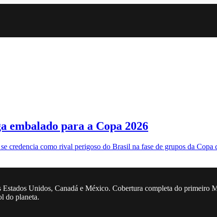
ega embalado para a Copa 2026
 se credencia como rival perigoso do Brasil na fase de grupos da Cop
 Estados Unidos, Canadá e México. Cobertura completa do primeiro Mun
ol do planeta.