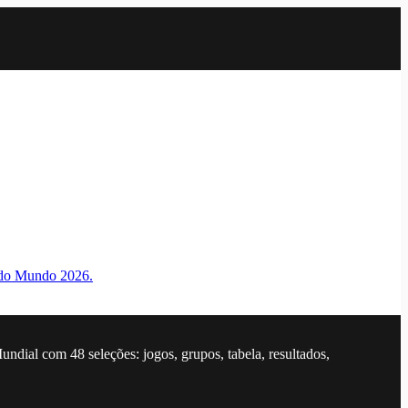
a do Mundo 2026.
dial com 48 seleções: jogos, grupos, tabela, resultados,