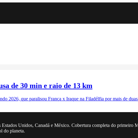
sa de 30 min e raio de 13 km
o 2026, que paralisou França x Iraque na Filadélfia por mais de duas
 Estados Unidos, Canadá e México. Cobertura completa do primeiro Mun
ol do planeta.