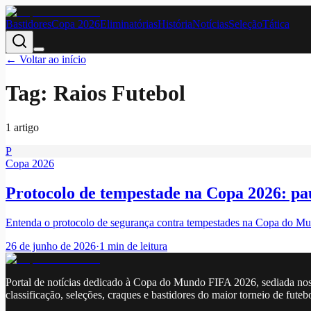
Bastidores
Copa 2026
Eliminatórias
História
Notícias
Seleção
Tática
← Voltar ao início
Tag:
Raios Futebol
1
artigo
P
Copa 2026
Protocolo de tempestade na Copa 2026: pau
Entenda o protocolo de segurança contra tempestades na Copa do Mund
26 de junho de 2026
·
1
min de leitura
Portal de notícias dedicado à Copa do Mundo FIFA 2026, sediada nos
classificação, seleções, craques e bastidores do maior torneio de futeb