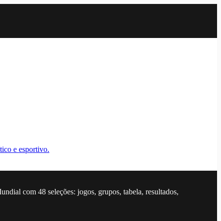
ico e esportivo.
dial com 48 seleções: jogos, grupos, tabela, resultados,