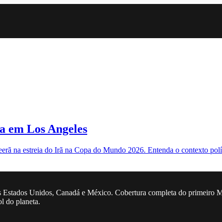
ia em Los Angeles
rã na estreia do Irã na Copa do Mundo 2026. Entenda o contexto polít
 Estados Unidos, Canadá e México. Cobertura completa do primeiro Mun
ol do planeta.