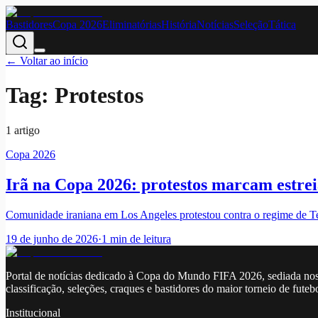
Bastidores
Copa 2026
Eliminatórias
História
Notícias
Seleção
Tática
← Voltar ao início
Tag:
Protestos
1
artigo
Copa 2026
Irã na Copa 2026: protestos marcam estre
Comunidade iraniana em Los Angeles protestou contra o regime de Tee
19 de junho de 2026
·
1
min de leitura
Portal de notícias dedicado à Copa do Mundo FIFA 2026, sediada nos
classificação, seleções, craques e bastidores do maior torneio de futeb
Institucional