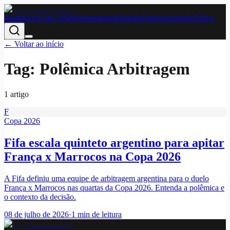
Bastidores
Copa 2026
Eliminatórias
História
Notícias
Seleção
Tática
← Voltar ao início
Tag:
Polêmica Arbitragem
1
artigo
F
Copa 2026
Fifa escala quinteto argentino para apitar
França x Marrocos na Copa 2026
A Fifa definiu uma equipe de arbitragem argentina para o duelo
França x Marrocos nas quartas da Copa 2026. Entenda a polêmica e
o contexto da decisão.
08 de julho de 2026
·
1
min de leitura