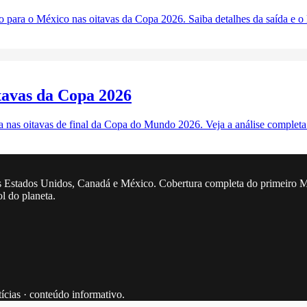
para o México nas oitavas da Copa 2026. Saiba detalhes da saída e o l
tavas da Copa 2026
 nas oitavas de final da Copa do Mundo 2026. Veja a análise completa 
 Estados Unidos, Canadá e México. Cobertura completa do primeiro Mun
ol do planeta.
tícias · conteúdo informativo.