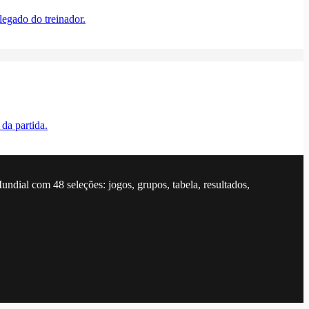
egado do treinador.
da partida.
dial com 48 seleções: jogos, grupos, tabela, resultados,