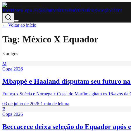
Bastidores
Copa 2026
Eliminatórias
História
Notícias
Seleção
Tática
← Voltar ao início
Tag:
México X Equador
3
artigo
s
M
Copa 2026
Mbappé e Haaland disputam seu futuro n
França x Suécia e Noruega x Costa do Marfim agitam os 16-avos da
03 de julho de 2026
·
1
min de leitura
B
Copa 2026
Beccacece deixa seleção do Equador após 