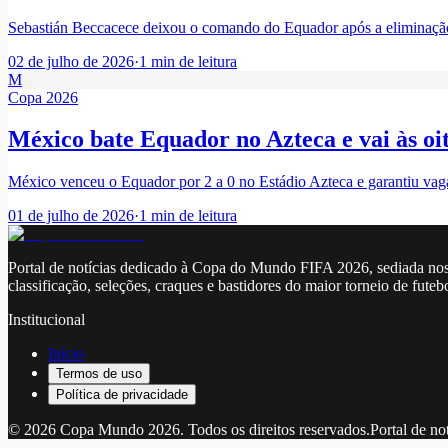
Sebastián Beccacece deixou o comando do Equador após a eliminação 
02 de julho de 2026
·
1
min de leitura
M
Copa 2026
México bate Equador no Azteca e vai às oi
México venceu o Equador por 2 a 0 no Estádio Azteca e garantiu vaga
01 de julho de 2026
·
1
min de leitura
Portal de notícias dedicado à Copa do Mundo FIFA 2026, sediada nos
classificação, seleções, craques e bastidores do maior torneio de futeb
Institucional
Início
Termos de uso
Política de privacidade
©
2026
Copa Mundo 2026
. Todos os direitos reservados.
Portal de no