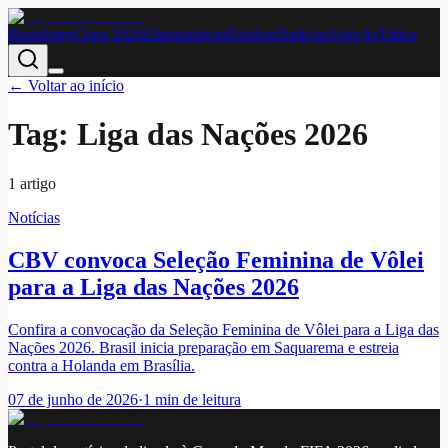
Bastidores
Copa 2026
Eliminatórias
História
Notícias
Seleção
Tática
← Voltar ao início
Tag:
Liga das Nações 2026
1
artigo
Notícias
CBV convoca Seleção Feminina de Vôlei
para a Liga das Nações 2026
Confira a convocação da Seleção Feminina de Vôlei para a Liga das
Nações 2026. Brasil inicia preparação em Saquarema e estreia
contra a Holanda em Brasília.
07 de junho de 2026
·
1
min de leitura