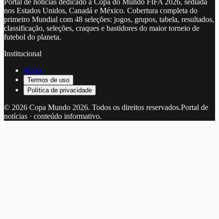
Portal de notícias dedicado à Copa do Mundo FIFA 2026, sediada
nos Estados Unidos, Canadá e México. Cobertura completa do
primeiro Mundial com 48 seleções: jogos, grupos, tabela, resultados,
classificação, seleções, craques e bastidores do maior torneio de
futebol do planeta.
Institucional
Início
Termos de uso
Política de privacidade
©
2026
Copa Mundo 2026
. Todos os direitos reservados.
Portal de
notícias · conteúdo informativo.