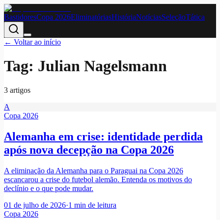
Bastidores
Copa 2026
Eliminatórias
História
Notícias
Seleção
Tática
← Voltar ao início
Tag:
Julian Nagelsmann
3
artigo
s
A
Copa 2026
Alemanha em crise: identidade perdida
após nova decepção na Copa 2026
A eliminação da Alemanha para o Paraguai na Copa 2026
escancarou a crise do futebol alemão. Entenda os motivos do
declínio e o que pode mudar.
01 de julho de 2026
·
1
min de leitura
Copa 2026