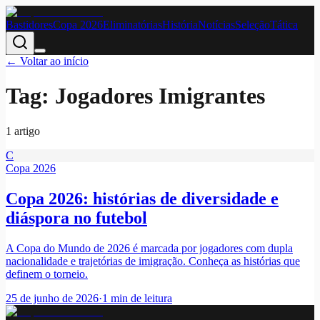
Bastidores
Copa 2026
Eliminatórias
História
Notícias
Seleção
Tática
← Voltar ao início
Tag:
Jogadores Imigrantes
1
artigo
C
Copa 2026
Copa 2026: histórias de diversidade e
diáspora no futebol
A Copa do Mundo de 2026 é marcada por jogadores com dupla
nacionalidade e trajetórias de imigração. Conheça as histórias que
definem o torneio.
25 de junho de 2026
·
1
min de leitura