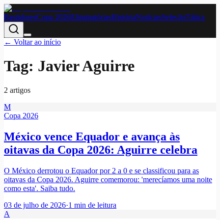
Bastidores
Copa 2026
Eliminatórias
História
Notícias
Seleção
Tática
← Voltar ao início
Tag:
Javier Aguirre
2
artigo
s
M
Copa 2026
México vence Equador e avança às
oitavas da Copa 2026: Aguirre celebra
O México derrotou o Equador por 2 a 0 e se classificou para as
oitavas da Copa 2026. Aguirre comemorou: 'merecíamos uma noite
como esta'. Saiba tudo.
03 de julho de 2026
·
1
min de leitura
A