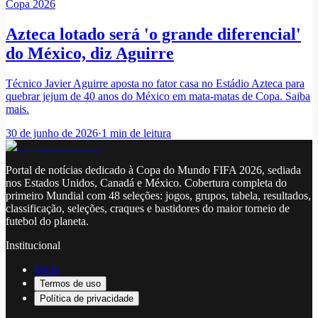
Copa 2026
Azteca lotado será 'o grande diferencial'
do México, diz Aguirre
Técnico Javier Aguirre aposta no fator casa no Estádio Azteca para
quebrar jejum de 40 anos do México em mata-matas de Copa. Saiba
mais.
30 de junho de 2026
·
1
min de leitura
Portal de notícias dedicado à Copa do Mundo FIFA 2026, sediada
nos Estados Unidos, Canadá e México. Cobertura completa do
primeiro Mundial com 48 seleções: jogos, grupos, tabela, resultados,
classificação, seleções, craques e bastidores do maior torneio de
futebol do planeta.
Institucional
Início
Termos de uso
Política de privacidade