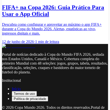
FIFA+ na Copa 2026: Guia Prático Para
Usar o App Oficial
Descubra como configurar e aproveitar ao máximo o app FIFA+
durante a Copa do Mundo 2026. Alertas, estatísticas ao vivo,
ingressos digitais e mais.
12 de junho de 2026
·
1
min de leitura
Portal de notícias dedicado à Copa do Mundo FIFA 2026, sediada
nos Estados Unidos, Canadá e México. Cobertura completa do
primeiro Mundial com 48 seleções: jogos, grupos, tabela, resultados,
classificação, seleções, craques e bastidores do maior torneio de
futebol do planeta.
Institucional
Início
Termos de uso
Política de privacidade
©
2026
Copa Mundo 2026
. Todos os direitos reservados.
Portal de