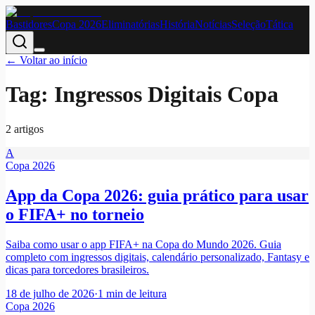
Bastidores
Copa 2026
Eliminatórias
História
Notícias
Seleção
Tática
← Voltar ao início
Tag:
Ingressos Digitais Copa
2
artigo
s
A
Copa 2026
App da Copa 2026: guia prático para usar
o FIFA+ no torneio
Saiba como usar o app FIFA+ na Copa do Mundo 2026. Guia
completo com ingressos digitais, calendário personalizado, Fantasy e
dicas para torcedores brasileiros.
18 de julho de 2026
·
1
min de leitura
Copa 2026