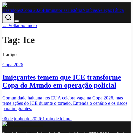
Bastidores
Copa 2026
Eliminatórias
História
Notícias
Seleção
Tática
← Voltar ao início
Tag:
Ice
1
artigo
Copa 2026
Imigrantes temem que ICE transforme
Copa do Mundo em operação policial
Comunidade haitiana nos EUA celebra vaga na Copa 2026, mas
teme ações do ICE durante o torneio. Entenda o cenário e os riscos
para imigrantes.
06 de junho de 2026
·
1
min de leitura