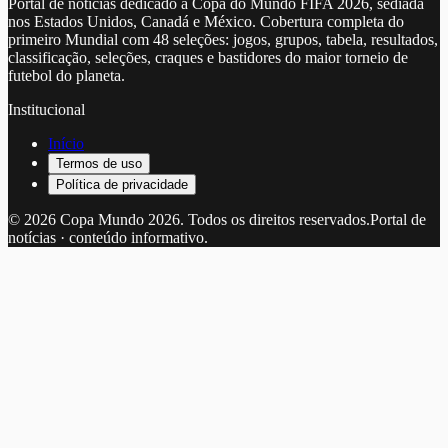
Portal de notícias dedicado à Copa do Mundo FIFA 2026, sediada
nos Estados Unidos, Canadá e México. Cobertura completa do
primeiro Mundial com 48 seleções: jogos, grupos, tabela, resultados,
classificação, seleções, craques e bastidores do maior torneio de
futebol do planeta.
Institucional
Início
Termos de uso
Política de privacidade
©
2026
Copa Mundo 2026
. Todos os direitos reservados.
Portal de
notícias · conteúdo informativo.