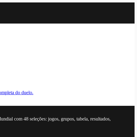
ompleta do duelo.
dial com 48 seleções: jogos, grupos, tabela, resultados,