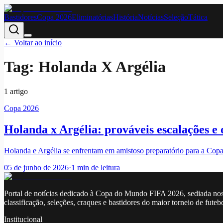
Bastidores
Copa 2026
Eliminatórias
História
Notícias
Seleção
Tática
← Voltar ao início
Tag:
Holanda X Argélia
1
artigo
Copa 2026
Holanda x Argélia: prováveis escalações e 
Holanda e Argélia se enfrentam em amistoso preparatório para a Copa
05 de junho de 2026
·
1
min de leitura
Portal de notícias dedicado à Copa do Mundo FIFA 2026, sediada nos
classificação, seleções, craques e bastidores do maior torneio de futeb
Institucional