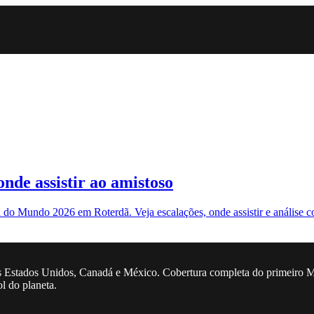
onde assistir ao amistoso
 do Mundo 2026 em Roterdã. Veja escalações, onde assistir e análise c
 Estados Unidos, Canadá e México. Cobertura completa do primeiro Mun
ol do planeta.