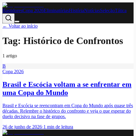
Bastidores
Copa 2026
Eliminatórias
História
Notícias
Seleção
Tática
← Voltar ao início
Tag:
Histórico de Confrontos
1
artigo
B
Copa 2026
Brasil e Escócia voltam a se enfrentar em
uma Copa do Mundo
Brasil e Escócia se reencontram em Copa do Mundo após quase três
décadas. Relembre o histórico do confronto e veja o que esperar do
duelo decisivo na fase de grupos.
26 de junho de 2026
·
1
min de leitura