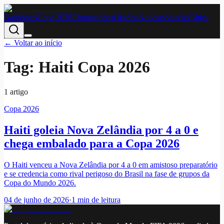
Bastidores
Copa 2026
Eliminatórias
História
Notícias
Seleção
Tática
← Voltar ao início
Tag:
Haiti Copa 2026
1
artigo
Copa 2026
Haiti goleia Nova Zelândia por 4 a 0 e
chega embalado para a Copa 2026
O Haiti venceu a Nova Zelândia por 4 a 0 em amistoso preparatório
e se credencia como rival perigoso do Brasil na fase de grupos da
Copa do Mundo 2026.
04 de junho de 2026
·
1
min de leitura