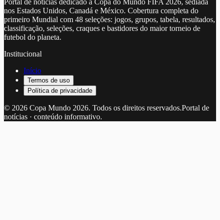
Portal de notícias dedicado à Copa do Mundo FIFA 2026, sediada
nos Estados Unidos, Canadá e México. Cobertura completa do
primeiro Mundial com 48 seleções: jogos, grupos, tabela, resultados,
classificação, seleções, craques e bastidores do maior torneio de
futebol do planeta.
Institucional
Início
Termos de uso
Política de privacidade
©
2026
Copa Mundo 2026
. Todos os direitos reservados.
Portal de
notícias · conteúdo informativo.