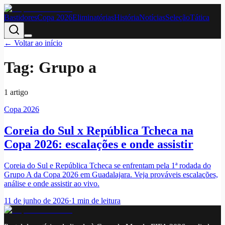
Bastidores
Copa 2026
Eliminatórias
História
Notícias
Seleção
Tática
← Voltar ao início
Tag:
Grupo a
1
artigo
Copa 2026
Coreia do Sul x República Tcheca na
Copa 2026: escalações e onde assistir
Coreia do Sul e República Tcheca se enfrentam pela 1ª rodada do
Grupo A da Copa 2026 em Guadalajara. Veja prováveis escalações,
análise e onde assistir ao vivo.
11 de junho de 2026
·
1
min de leitura