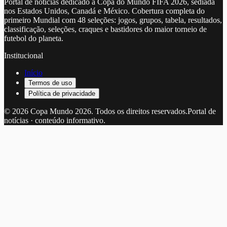
Portal de notícias dedicado à Copa do Mundo FIFA 2026, sediada
nos Estados Unidos, Canadá e México. Cobertura completa do
primeiro Mundial com 48 seleções: jogos, grupos, tabela, resultados,
classificação, seleções, craques e bastidores do maior torneio de
futebol do planeta.
Institucional
Início
Termos de uso
Política de privacidade
©
2026
Copa Mundo 2026
. Todos os direitos reservados.
Portal de
notícias · conteúdo informativo.