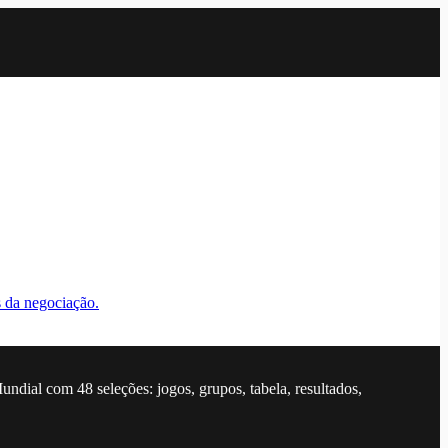
 da negociação.
dial com 48 seleções: jogos, grupos, tabela, resultados,