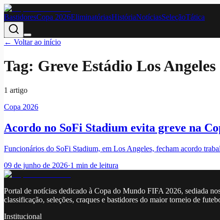
Bastidores
Copa 2026
Eliminatórias
História
Notícias
Seleção
Tática
← Voltar ao início
Tag:
Greve Estádio Los Angeles
1
artigo
Copa 2026
Acordo no SoFi Stadium evita greve na C
Funcionários do SoFi Stadium, em Los Angeles, fecham acordo trabal
09 de junho de 2026
·
1
min de leitura
Portal de notícias dedicado à Copa do Mundo FIFA 2026, sediada nos
classificação, seleções, craques e bastidores do maior torneio de futeb
Institucional