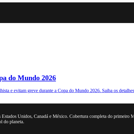
opa do Mundo 2026
hista e evitam greve durante a Copa do Mundo 2026. Saiba os detalhes
 Estados Unidos, Canadá e México. Cobertura completa do primeiro Mun
ol do planeta.