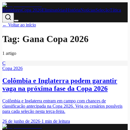
Bastidores
Copa 2026
Eliminatórias
História
Notícias
Seleção
Tática
← Voltar ao início
Tag:
Gana Copa 2026
1
artigo
C
Copa 2026
Colômbia e Inglaterra podem garantir
vaga na próxima fase da Copa 2026
Colômbia e Inglaterra entram em campo com chances de
classificação antecipada na Copa 2026. Veja os cenários possíveis
para cada seleção nesta terça-feira.
26 de junho de 2026
·
1
min de leitura