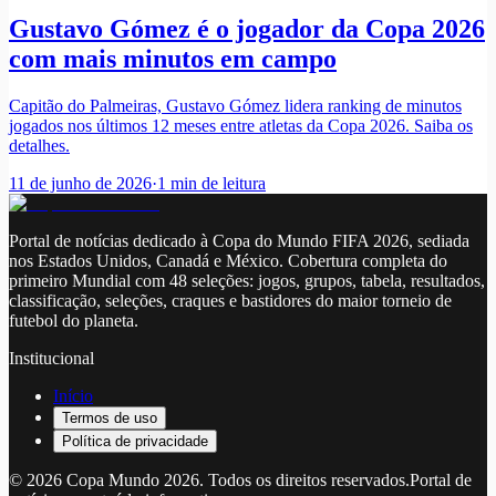
Gustavo Gómez é o jogador da Copa 2026
com mais minutos em campo
Capitão do Palmeiras, Gustavo Gómez lidera ranking de minutos
jogados nos últimos 12 meses entre atletas da Copa 2026. Saiba os
detalhes.
11 de junho de 2026
·
1
min de leitura
Portal de notícias dedicado à Copa do Mundo FIFA 2026, sediada
nos Estados Unidos, Canadá e México. Cobertura completa do
primeiro Mundial com 48 seleções: jogos, grupos, tabela, resultados,
classificação, seleções, craques e bastidores do maior torneio de
futebol do planeta.
Institucional
Início
Termos de uso
Política de privacidade
©
2026
Copa Mundo 2026
. Todos os direitos reservados.
Portal de