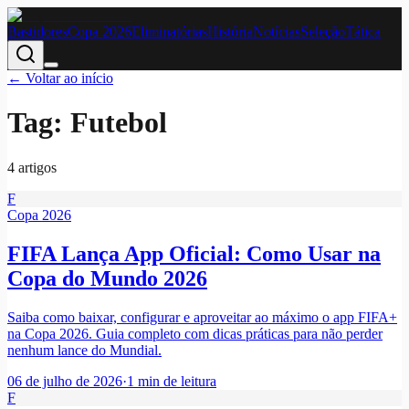
Bastidores
Copa 2026
Eliminatórias
História
Notícias
Seleção
Tática
← Voltar ao início
Tag:
Futebol
4
artigo
s
F
Copa 2026
FIFA Lança App Oficial: Como Usar na
Copa do Mundo 2026
Saiba como baixar, configurar e aproveitar ao máximo o app FIFA+
na Copa 2026. Guia completo com dicas práticas para não perder
nenhum lance do Mundial.
06 de julho de 2026
·
1
min de leitura
F