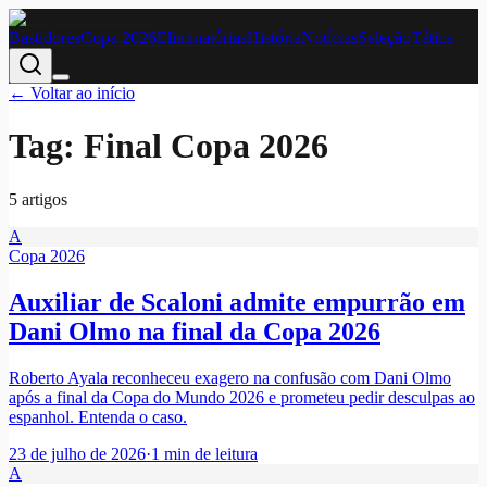
Bastidores
Copa 2026
Eliminatórias
História
Notícias
Seleção
Tática
← Voltar ao início
Tag:
Final Copa 2026
5
artigo
s
A
Copa 2026
Auxiliar de Scaloni admite empurrão em
Dani Olmo na final da Copa 2026
Roberto Ayala reconheceu exagero na confusão com Dani Olmo
após a final da Copa do Mundo 2026 e prometeu pedir desculpas ao
espanhol. Entenda o caso.
23 de julho de 2026
·
1
min de leitura
A