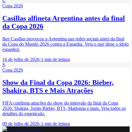
C
Copa 2026
Casillas alfineta Argentina antes da final
da Copa 2026
Iker Casillas provocou a Argentina nas redes sociais antes da final
da Copa do Mundo 2026 contra a Espanha. Veja o que disse o ídolo
espanhol.
16 de julho de 2026
·
1
min de leitura
S
Copa 2026
Show da Final da Copa 2026: Bieber,
Shakira, BTS e Mais Atrações
FIFA confirma atrações do show do intervalo da final da Copa
2026: Shakira, Justin Bieber, BTS, Madonna e mais. Veja todos os
detalhes do espetáculo.
09 de julho de 2026
·
1
min de leitura