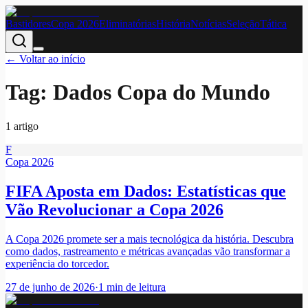
Bastidores
Copa 2026
Eliminatórias
História
Notícias
Seleção
Tática
← Voltar ao início
Tag:
Dados Copa do Mundo
1
artigo
F
Copa 2026
FIFA Aposta em Dados: Estatísticas que
Vão Revolucionar a Copa 2026
A Copa 2026 promete ser a mais tecnológica da história. Descubra
como dados, rastreamento e métricas avançadas vão transformar a
experiência do torcedor.
27 de junho de 2026
·
1
min de leitura