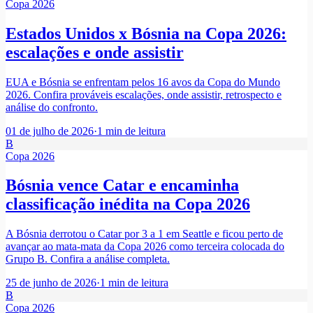
Copa 2026
Estados Unidos x Bósnia na Copa 2026:
escalações e onde assistir
EUA e Bósnia se enfrentam pelos 16 avos da Copa do Mundo
2026. Confira prováveis escalações, onde assistir, retrospecto e
análise do confronto.
01 de julho de 2026
·
1
min de leitura
B
Copa 2026
Bósnia vence Catar e encaminha
classificação inédita na Copa 2026
A Bósnia derrotou o Catar por 3 a 1 em Seattle e ficou perto de
avançar ao mata-mata da Copa 2026 como terceira colocada do
Grupo B. Confira a análise completa.
25 de junho de 2026
·
1
min de leitura
B
Copa 2026