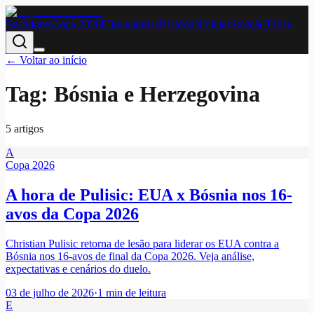
Bastidores
Copa 2026
Eliminatórias
História
Notícias
Seleção
Tática
← Voltar ao início
Tag:
Bósnia e Herzegovina
5
artigo
s
A
Copa 2026
A hora de Pulisic: EUA x Bósnia nos 16-
avos da Copa 2026
Christian Pulisic retorna de lesão para liderar os EUA contra a
Bósnia nos 16-avos de final da Copa 2026. Veja análise,
expectativas e cenários do duelo.
03 de julho de 2026
·
1
min de leitura
E