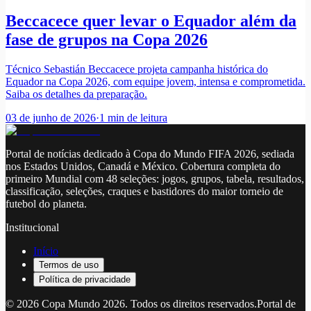
Beccacece quer levar o Equador além da
fase de grupos na Copa 2026
Técnico Sebastián Beccacece projeta campanha histórica do
Equador na Copa 2026, com equipe jovem, intensa e comprometida.
Saiba os detalhes da preparação.
03 de junho de 2026
·
1
min de leitura
Portal de notícias dedicado à Copa do Mundo FIFA 2026, sediada
nos Estados Unidos, Canadá e México. Cobertura completa do
primeiro Mundial com 48 seleções: jogos, grupos, tabela, resultados,
classificação, seleções, craques e bastidores do maior torneio de
futebol do planeta.
Institucional
Início
Termos de uso
Política de privacidade
©
2026
Copa Mundo 2026
. Todos os direitos reservados.
Portal de