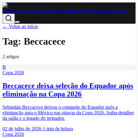
Bastidores
Copa 2026
Eliminatórias
História
Notícias
Seleção
Tática
← Voltar ao início
Tag:
Beccacece
2
artigo
s
B
Copa 2026
Beccacece deixa seleção do Equador após
eliminação na Copa 2026
Sebastián Beccacece deixou o comando do Equador após a
eliminação para o México nas oitavas da Copa 2026. Saiba detalhes
da saída e o legado do treinador.
02 de julho de 2026
·
1
min de leitura
Copa 2026