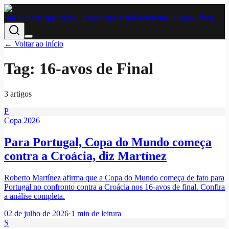
Bastidores
Copa 2026
Eliminatórias
História
Notícias
Seleção
Tática
← Voltar ao início
Tag:
16-avos de Final
3
artigo
s
P
Copa 2026
Para Portugal, Copa do Mundo começa
contra a Croácia, diz Martínez
Roberto Martínez afirma que a Copa do Mundo começa de fato para
Portugal no confronto contra a Croácia nos 16-avos de final. Confira
a análise completa.
02 de julho de 2026
·
1
min de leitura
S