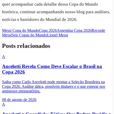
quer acompanhar cada detalhe dessa Copa do Mundo
histórica, continue acompanhando nosso blog para análises,
notícias e bastidores do Mundial de 2026.
Messi Copa do Mundo
Copa 2026
Argentina Copa 2026
Recorde
Messi
Seis Copas do Mundo
Lionel Messi
Posts relacionados
A
Ancelotti Revela Como Deve Escalar o Brasil na
Copa 2026
Saiba como Carlo Ancelotti pode montar a Seleção Brasileira na
Copa 2026. Análise tática, possíveis titulares e o que esperar nos
amistosos preparatórios.
08 de agosto de 2026
A