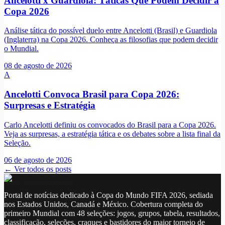
Ancelotti x Guardiola: Táticas Que Podem Decidir a
Copa 2026
Análise tática do possível duelo entre Ancelotti (Brasil) e Guardiola
(Inglaterra) na Copa 2026. Conheça as filosofias que podem decidir
o Mundial.
08 de agosto de 2026
A
Ancelotti Convoca Brasil para Copa 2026:
Surpresas e Estratégia
Carlo Ancelotti definiu os convocados do Brasil para a Copa 2026.
Veja as surpresas, a estratégia tática e os debates sobre a lista final da
Seleção.
06 de agosto de 2026
← Ver todos os posts
Portal de notícias dedicado à Copa do Mundo FIFA 2026, sediada
nos Estados Unidos, Canadá e México. Cobertura completa do
primeiro Mundial com 48 seleções: jogos, grupos, tabela, resultados,
classificação, seleções, craques e bastidores do maior torneio de