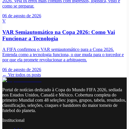
2026. Veja os erros mais comuns com ingressos, logística, visto e
como se preparar.
06 de agosto de 2026
V
VAR Semiautomático na Copa 2026: Como Vai
Funcionar a Tecnologia
A FIFA confirmou o VAR semiautomático para a Copa 2026.
Entenda como a tecnologia funciona, o que muda para o torcedor e
por que ela promete revolucionar a arbitragem.
06 de agosto de 2026
← Ver todos os posts
Portal de notícias dedicado à Copa do Mundo FIFA 2026, sediada
nos Estados Unidos, Canadá e México. Cobertura completa do
primeiro Mundial com 48 seleções: jogos, grupos, tabela, resultados,
classificação, seleções, craques e bastidores do maior torneio de
futebol do planeta.
Institucional