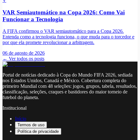
V
VAR Semiautomático na Copa 2026: Como Vai
Funcionar a Tecnologia
A FIFA confirmou o VAR semiautomático para a Copa 2026.
Entenda como a tecnologia funciona, o que muda para o torcedor e
por que ela promete revolucionar a arbitragem.
06 de agosto de 2026
← Ver todos os posts
Portal de notícias dedicado à Copa do Mundo FIFA 2026, sediada
nos Estados Unidos, Canadá e México. Cobertura completa do
primeiro Mundial com 48 seleções: jogos, grupos, tabela, resultados,
classificação, seleções, craques e bastidores do maior torneio de
futebol do planeta.
Institucional
Início
Termos de uso
Política de privacidade