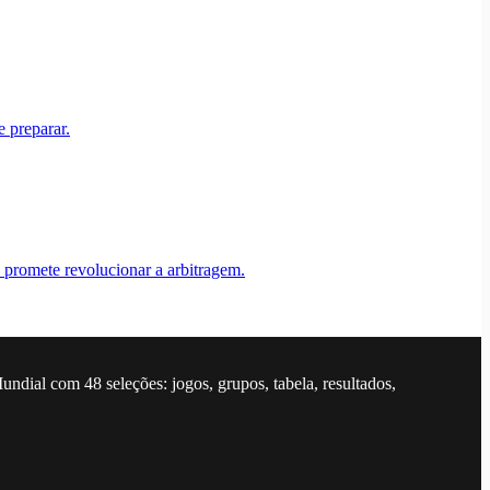
 preparar.
promete revolucionar a arbitragem.
dial com 48 seleções: jogos, grupos, tabela, resultados,