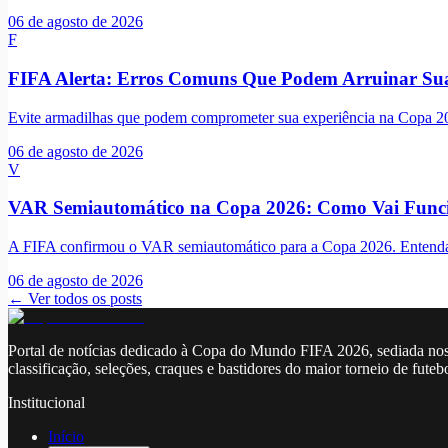
06 de agosto de 2026
F
FIFA Alerta: Erros Comuns Que Podem Arruinar Su
Evite armadilhas que podem comprometer sua experiência na Copa 2026
06 de agosto de 2026
V
VAR Semiautomático na Copa 2026: Como Vai Funci
A FIFA confirmou o VAR semiautomático para a Copa 2026. Entenda co
06 de agosto de 2026
← Ver todos os posts
Portal de notícias dedicado à Copa do Mundo FIFA 2026, sediada nos
classificação, seleções, craques e bastidores do maior torneio de futeb
Institucional
Início