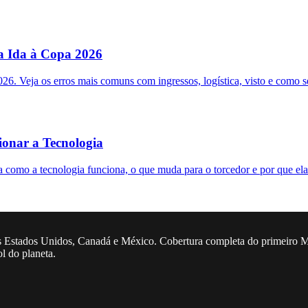
a Ida à Copa 2026
. Veja os erros mais comuns com ingressos, logística, visto e como se
onar a Tecnologia
mo a tecnologia funciona, o que muda para o torcedor e por que ela 
 Estados Unidos, Canadá e México. Cobertura completa do primeiro Mun
ol do planeta.