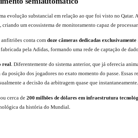
dimento semiautomático
ma evolução substancial em relação ao que foi visto no Qatar.
a, criando um ecossistema de monitoramento capaz de processa
s anfitriões conta com
doze câmeras dedicadas exclusivamente a
l fabricada pela Adidas, formando uma rede de captação de dad
 real
. Diferentemente do sistema anterior, que já oferecia ani
a da posição dos jogadores no exato momento do passe. Essas re
sualmente a decisão da arbitragem quase que instantaneamente
nou cerca de
200 milhões de dólares em infraestrutura tecnoló
cnológica da história do Mundial.