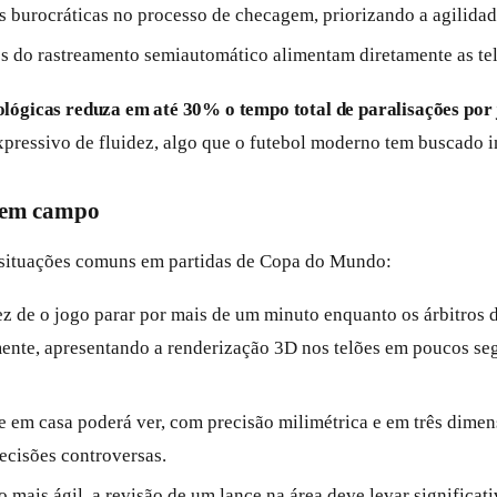
as burocráticas no processo de checagem, priorizando a agilida
es do rastreamento semiautomático alimentam diretamente as tel
ológicas reduza em até 30% o tempo total de paralisações por
pressivo de fluidez, algo que o futebol moderno tem buscado i
r em campo
ar situações comuns em partidas de Copa do Mundo:
ez de o jogo parar por mais de um minuto enquanto os árbitros 
nte, apresentando a renderização 3D nos telões em poucos seg
 e em casa poderá ver, com precisão milimétrica e em três dimen
decisões controversas.
 mais ágil, a revisão de um lance na área deve levar signific