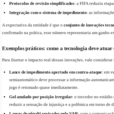
Protocolos de revisão simplificados
: a FIFA reduziu etap
Integração com o sistema de impedimento
: as informaçõ
A expectativa da entidade é que o
conjunto de inovações tecn
confirmado na prática, esse número representaria um ganho ex
Exemplos práticos: como a tecnologia deve atua
Para ilustrar o impacto real dessas inovações, vale consider
Lance de impedimento apertado em contra-ataque
: em v
semiautomático deve processar a informação automaticame
jogo é retomado quase imediatamente.
Gol anulado por posição irregular
: o torcedor no estádio
reduzir a sensação de injustiça e a polêmica em torno de 
Lances de pênalti revisados pelo VAR
: com a comunicação