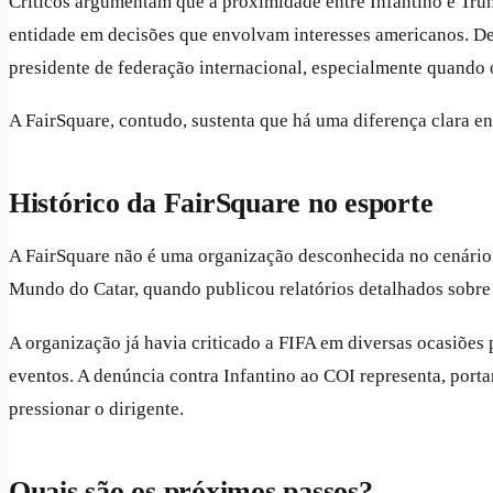
Críticos argumentam que a proximidade entre Infantino e T
entidade em decisões que envolvam interesses americanos. Def
presidente de federação internacional, especialmente quando 
A FairSquare, contudo, sustenta que há uma diferença clara e
Histórico da FairSquare no esporte
A FairSquare não é uma organização desconhecida no cenário
Mundo do Catar, quando publicou relatórios detalhados sobre a
A organização já havia criticado a FIFA em diversas ocasiões 
eventos. A denúncia contra Infantino ao COI representa, port
pressionar o dirigente.
Quais são os próximos passos?