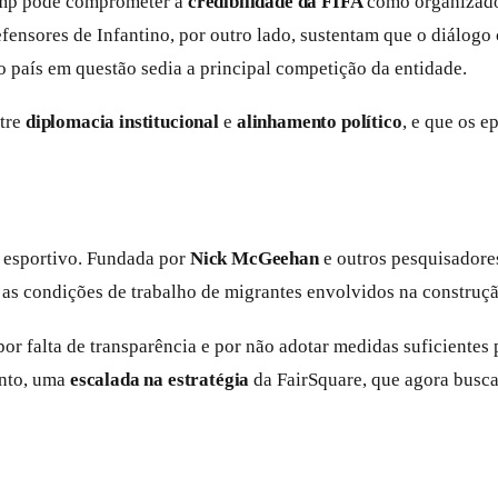
rump pode comprometer a
credibilidade da FIFA
como organizador
ensores de Infantino, por outro lado, sustentam que o diálogo 
o país em questão sedia a principal competição da entidade.
ntre
diplomacia institucional
e
alinhamento político
, e que os e
 esportivo. Fundada por
Nick McGeehan
e outros pesquisadore
s condições de trabalho de migrantes envolvidos na construção 
por falta de transparência e por não adotar medidas suficientes
anto, uma
escalada na estratégia
da FairSquare, que agora busca