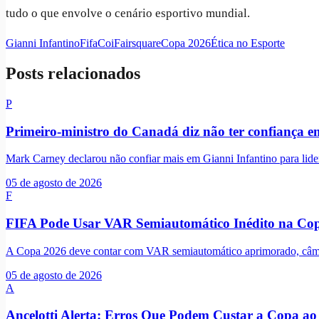
tudo o que envolve o cenário esportivo mundial.
Gianni Infantino
Fifa
Coi
Fairsquare
Copa 2026
Ética no Esporte
Posts relacionados
P
Primeiro-ministro do Canadá diz não ter confiança e
Mark Carney declarou não confiar mais em Gianni Infantino para lide
05 de agosto de 2026
F
FIFA Pode Usar VAR Semiautomático Inédito na Co
A Copa 2026 deve contar com VAR semiautomático aprimorado, câmera
05 de agosto de 2026
A
Ancelotti Alerta: Erros Que Podem Custar a Copa ao 