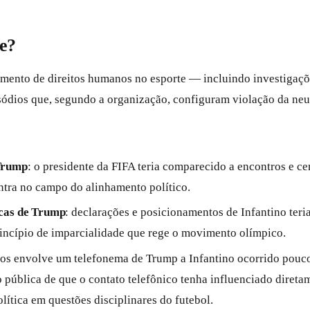
e?
amento de direitos humanos no esporte — incluindo investigaçõ
ios que, segundo a organização, configuram violação da neutra
 Trump
: o presidente da FIFA teria comparecido a encontros e ce
entra no campo do alinhamento político.
icas de Trump
: declarações e posicionamentos de Infantino ter
rincípio de imparcialidade que rege o movimento olímpico.
os envolve um telefonema de Trump a Infantino ocorrido pouco
 pública de que o contato telefônico tenha influenciado direta
lítica em questões disciplinares do futebol.