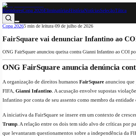
Bastidores
Copa 2026
Eliminatórias
História
Notícias
Seleção
Tática
Copa 2026
5
min de leitura
·
09 de julho de 2026
FairSquare vai denunciar Infantino ao COI
ONG FairSquare anunciou queixa contra Gianni Infantino ao COI por s
ONG FairSquare anuncia denúncia contr
A organização de direitos humanos
FairSquare
anunciou que 
FIFA,
Gianni Infantino
. A acusação envolve supostas violaçõ
Infantino por conta de seu assento como membro da entidade 
A iniciativa da FairSquare se insere em um contexto de cresc
Trump
. A relação entre os dois tem sido alvo de críticas por 
que levantaram questionamentos sobre a independência da FI