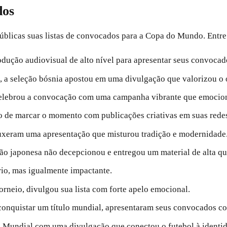
dos
públicas suas listas de convocados para a Copa do Mundo. Entre
ução audiovisual de alto nível para apresentar seus convocado
a seleção bósnia apostou em uma divulgação que valorizou o org
 celebrou a convocação com uma campanha vibrante que emocion
o de marcar o momento com publicações criativas em suas rede
uxeram uma apresentação que misturou tradição e modernidade
ão japonesa não decepcionou e entregou um material de alta qu
io, mas igualmente impactante.
orneio, divulgou sua lista com forte apelo emocional.
onquistar um título mundial, apresentaram seus convocados c
 Mundial com uma divulgação que conectou o futebol à identi