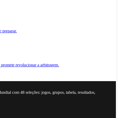
 preparar.
promete revolucionar a arbitragem.
dial com 48 seleções: jogos, grupos, tabela, resultados,