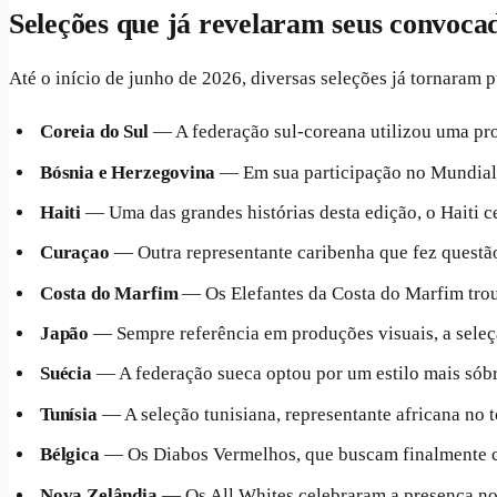
Seleções que já revelaram seus convoca
Até o início de junho de 2026, diversas seleções já tornaram 
Coreia do Sul
— A federação sul-coreana utilizou uma prod
Bósnia e Herzegovina
— Em sua participação no Mundial, 
Haiti
— Uma das grandes histórias desta edição, o Haiti
Curaçao
— Outra representante caribenha que fez questã
Costa do Marfim
— Os Elefantes da Costa do Marfim tro
Japão
— Sempre referência em produções visuais, a seleç
Suécia
— A federação sueca optou por um estilo mais sóbr
Tunísia
— A seleção tunisiana, representante africana no t
Bélgica
— Os Diabos Vermelhos, que buscam finalmente c
Nova Zelândia
— Os All Whites celebraram a presença no