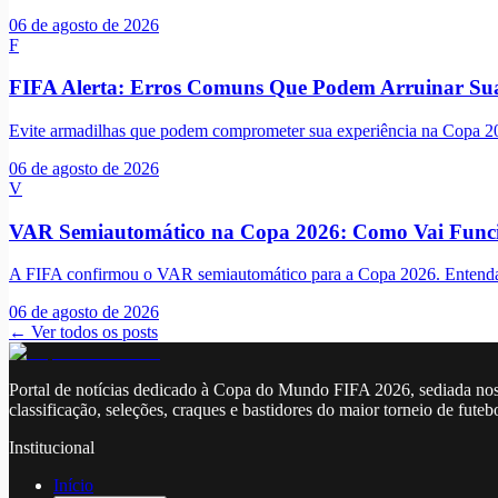
06 de agosto de 2026
F
FIFA Alerta: Erros Comuns Que Podem Arruinar Su
Evite armadilhas que podem comprometer sua experiência na Copa 2026
06 de agosto de 2026
V
VAR Semiautomático na Copa 2026: Como Vai Funci
A FIFA confirmou o VAR semiautomático para a Copa 2026. Entenda co
06 de agosto de 2026
← Ver todos os posts
Portal de notícias dedicado à Copa do Mundo FIFA 2026, sediada nos
classificação, seleções, craques e bastidores do maior torneio de futeb
Institucional
Início