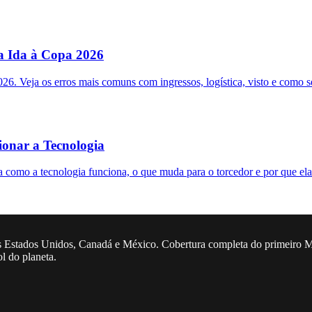
a Ida à Copa 2026
. Veja os erros mais comuns com ingressos, logística, visto e como se
onar a Tecnologia
mo a tecnologia funciona, o que muda para o torcedor e por que ela 
 Estados Unidos, Canadá e México. Cobertura completa do primeiro Mun
ol do planeta.