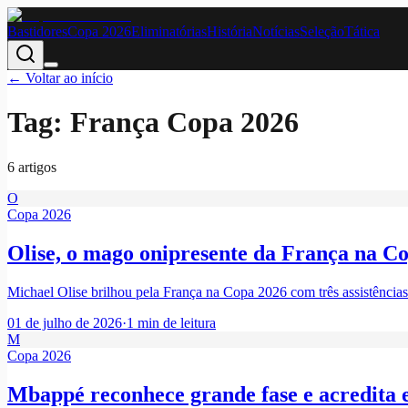
Bastidores
Copa 2026
Eliminatórias
História
Notícias
Seleção
Tática
← Voltar ao início
Tag:
França Copa 2026
6
artigo
s
O
Copa 2026
Olise, o mago onipresente da França na 
Michael Olise brilhou pela França na Copa 2026 com três assistências
01 de julho de 2026
·
1
min de leitura
M
Copa 2026
Mbappé reconhece grande fase e acredita